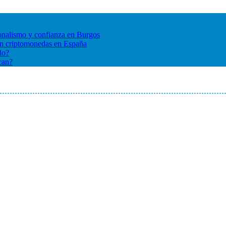
ionalismo y confianza en Burgos
 en criptomonedas en España
do?
can?