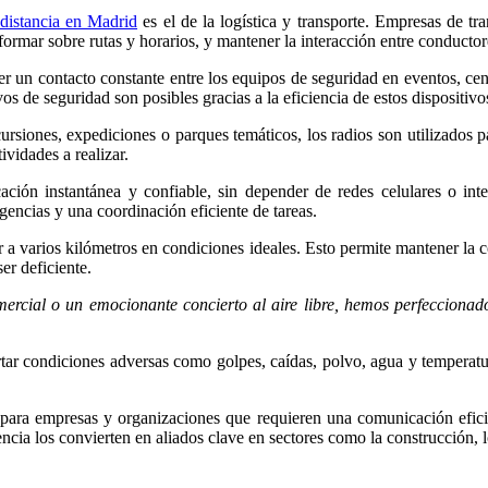
 distancia en Madrid
es el de la logística y transporte. Empresas de tr
informar sobre rutas y horarios, y mantener la interacción entre conducto
r un contacto constante entre los equipos de seguridad en eventos, cent
s de seguridad son posibles gracias a la eficiencia de estos dispositivo
xcursiones, expediciones o parques temáticos, los radios son utilizados
ividades a realizar.
ción instantánea y confiable, sin depender de redes celulares o inte
gencias y una coordinación eficiente de tareas.
r a varios kilómetros en condiciones ideales. Esto permite mantener la
er deficiente.
mercial o un emocionante concierto al aire libre, hemos perfecciona
rtar condiciones adversas como golpes, caídas, polvo, agua y temperatur
s para empresas y organizaciones que requieren una comunicación efici
cia los convierten en aliados clave en sectores como la construcción, log